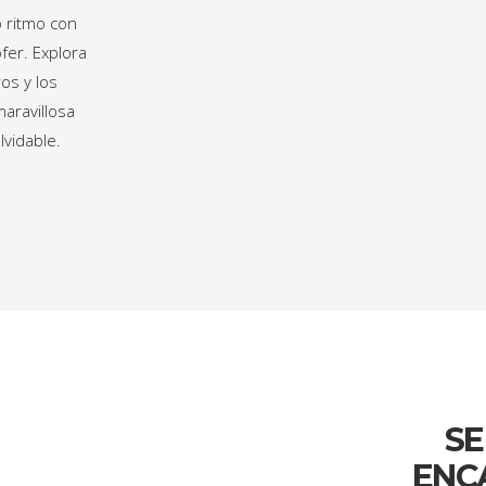
o ritmo con
fer. Explora
ros y los
aravillosa
lvidable.
SE
ENC